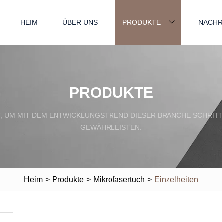
HEIM
ÜBER UNS
PRODUKTE
NACHR
PRODUKTE
, UM MIT DEM ENTWICKLUNGSTREND DIESER BRANCHE SCHRITT
GEWÄHRLEISTEN.
Heim
>
Produkte
>
Mikrofasertuch
>
Einzelheiten