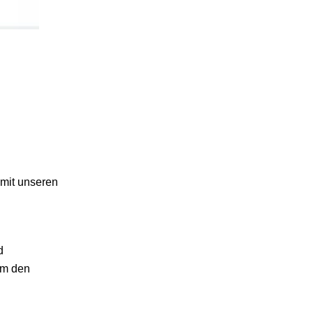
 mit unseren
d
um den