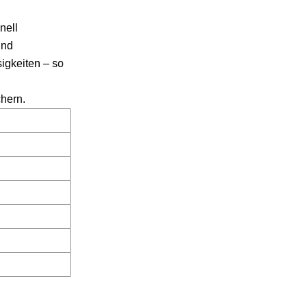
nell
und
igkeiten – so
hern.