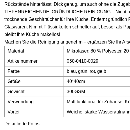
Rückstände hinterlässt. Dick genug, um auch ohne die Zugabe
TIEFENREICHENDE, GRÜNDLICHE REINIGUNG – Nicht nur ein 
trocknende Geschirrtücher für Ihre Küche. Entfernt gründlich
Glaswaren. Nimmt Flüssigkeiten schneller auf, besser als Pap
bleibt Ihre Küche makellos!
Machen Sie die Reinigung angenehm – ergänzen Sie Ihr Arsen
Material
Mikrofaser: 80 % Polyester, 2
Artikelnummer
050-0410-0029
Farbe
blau, grün, rot, gelb
Größe
40*40cm
Gewicht
300GSM
Verwendung
Multifunktional für Zuhause, K
Vorteil
Weiche, starke Wasseraufnah
Detaillierte Fotos