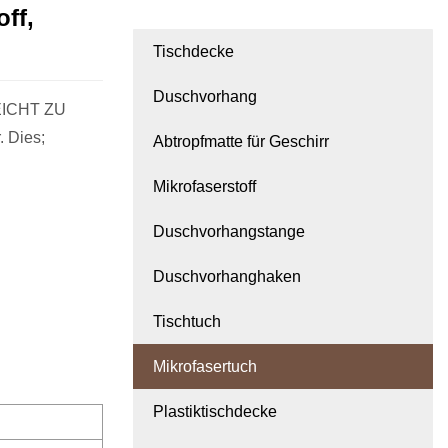
off,
Tischdecke
Duschvorhang
EICHT ZU
REINIGEN – Reinigen Sie intelligenter, nicht schwieriger. Dies;
Abtropfmatte für Geschirr
Mikrofaserstoff
Duschvorhangstange
Duschvorhanghaken
Tischtuch
Mikrofasertuch
Plastiktischdecke